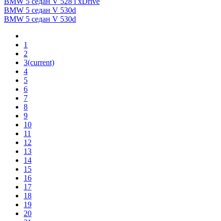
BMW 5 седан V 528 i xDrive
BMW 5 седан V 530d
BMW 5 седан V 530d
1
2
3
(current)
4
5
6
7
8
9
10
11
12
13
14
15
16
17
18
19
20