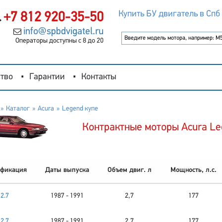
Купить БУ двигатель в Спб
+7 812 920-35-50
info@spbdvigatel.ru
Операторы доступны с 8 до 20
тво
Гарантии
Контакты
Каталог
Acura
Legend купе
Контрактные моторы Acura Le
фикация
Даты выпуска
Объем двиг. л
Мощность, л.с.
2.7
1987 - 1991
2,7
177
2.7
1987 - 1991
2,7
177