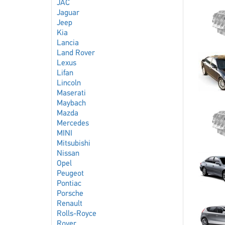
JAC
Jaguar
Jeep
Kia
Lancia
Land Rover
Lexus
Lifan
Lincoln
Maserati
Maybach
Mazda
Mercedes
MINI
Mitsubishi
Nissan
Opel
Peugeot
Pontiac
Porsche
Renault
Rolls-Royce
Rover