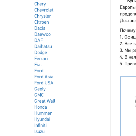
Купи
Chery
Европы
Chevrolet
предоп
Chrysler
Доставл
Citroen
Dacia
Почему 
Daewoo
Офиц
DAF
Все з
Daihatsu
Мы р
Dodge
В нал
Ferrari
Приво
Fiat
Ford
Ford Asia
Ford USA
Geely
GMC
Great Wall
Honda
Hummer
Hyundai
Infiniti
Isuzu