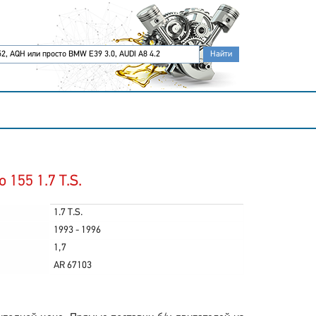
155 1.7 T.S.
1.7 T.S.
1993 - 1996
1,7
AR 67103