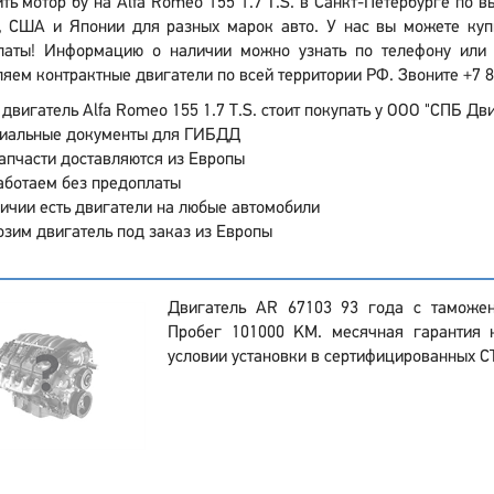
ть мотор бу на Alfa Romeo 155 1.7 T.S. в Санкт-Петербурге по 
, США и Японии для разных марок авто. У нас вы можете куп
латы! Информацию о наличии можно узнать по телефону или о
яем контрактные двигатели по всей территории РФ. Звоните +7 8
двигатель Alfa Romeo 155 1.7 T.S. стоит покупать у ООО "СПБ Дви
иальные документы для ГИБДД
апчасти доставляются из Европы
аботаем без предоплаты
ичии есть двигатели на любые автомобили
зим двигатель под заказ из Европы
Двигатель AR 67103 93 года с таможе
Пробег 101000 KM. месячная гарантия 
условии установки в сертифицированных С