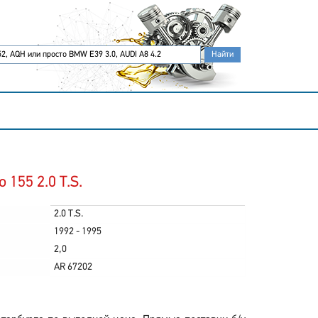
155 2.0 T.S.
2.0 T.S.
1992 - 1995
2,0
AR 67202