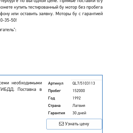
Петербурге по выгодной цене. Прямые поставки б/у
ожете купить тестированный бу мотор без пробега
ону или оставить заявку. Моторы бу с гарантией
0-35-50!
гатель":
всеми необходимыми
Артикул
QL7/5103113
ГИБДД. Поставка в
Пробег
152000
Год
1992
Страна
Латвия
Гарантия
30 дней
Узнать цену