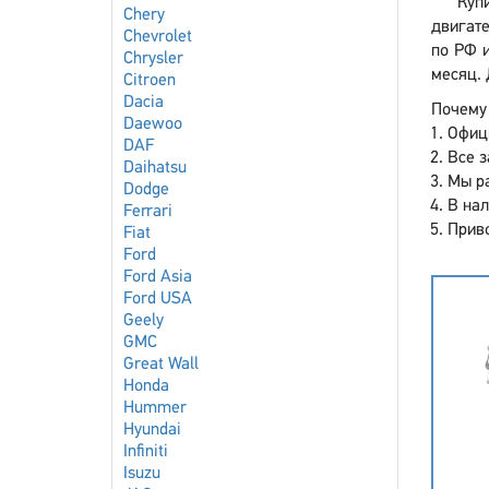
Купи
Chery
двигате
Chevrolet
по РФ и
Chrysler
месяц. 
Citroen
Dacia
Почему 
Daewoo
Офиц
DAF
Все з
Daihatsu
Мы р
Dodge
В нал
Ferrari
Приво
Fiat
Ford
Ford Asia
Ford USA
Geely
GMC
Great Wall
Honda
Hummer
Hyundai
Infiniti
Isuzu