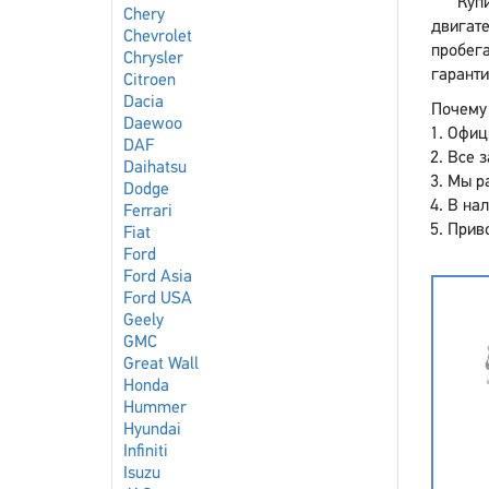
Купи
Chery
двигат
Chevrolet
пробег
Chrysler
гаранти
Citroen
Dacia
Почему 
Daewoo
Офиц
DAF
Все з
Daihatsu
Мы р
Dodge
В нал
Ferrari
Приво
Fiat
Ford
Ford Asia
Ford USA
Geely
GMC
Great Wall
Honda
Hummer
Hyundai
Infiniti
Isuzu