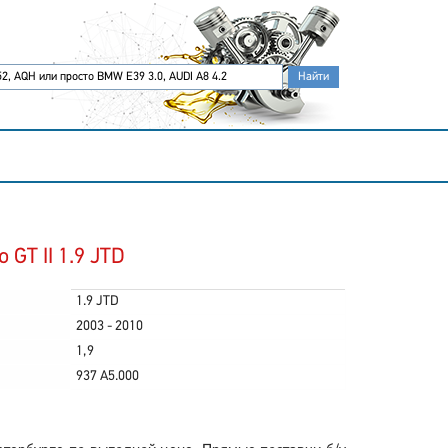
GT II 1.9 JTD
1.9 JTD
2003 - 2010
1,9
937 A5.000