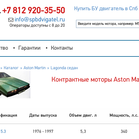
Купить БУ двигатель в Спб
+7 812 920-35-50
info@spbdvigatel.ru
Операторы доступны с 8 до 20
тво
Гарантии
Контакты
Каталог
Aston Martin
Lagonda седан
Контрактные моторы Aston Ma
фикация
Даты выпуска
Объем двиг. л
Мощность, л.с.
5.3
1976 - 1997
5,3
340