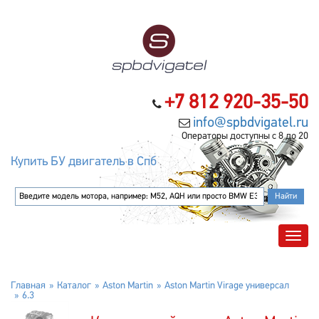
+7 812 920-35-50
info@spbdvigatel.ru
Операторы доступны с 8 до 20
Купить БУ двигатель в Спб
Главная
Каталог
Aston Martin
Aston Martin Virage универсал
6.3