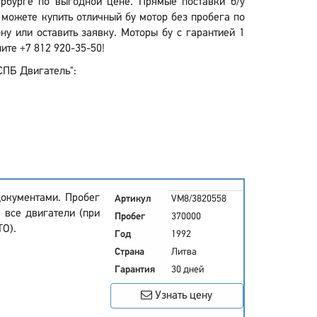
ербурге по выгодной цене. Прямые поставки б/у
 можете купить отличный бу мотор без пробега по
у или оставить заявку. Моторы бу с гарантией 1
ите +7 812 920-35-50!
"СПБ Двигатель":
окументами. Пробег
Артикул
VM8/3820558
 все двигатели (при
Пробег
370000
ТО).
Год
1992
Страна
Литва
Гарантия
30 дней
Узнать цену