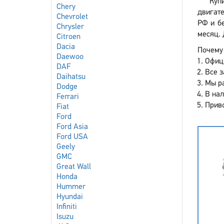
Куп
Chery
двигате
Chevrolet
РФ и бе
Chrysler
месяц. 
Citroen
Dacia
Почему 
Daewoo
Офиц
DAF
Все з
Daihatsu
Мы р
Dodge
В нал
Ferrari
Приво
Fiat
Ford
Ford Asia
Ford USA
Geely
GMC
Great Wall
Honda
Hummer
Hyundai
Infiniti
Isuzu