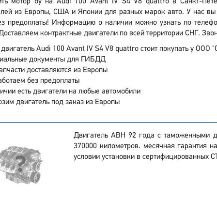
ить мотор бу на Audi 100 Avant IV S4 V8 quattro в Санкт-Пет
лей из Европы, США и Японии для разных марок авто. У нас вы
з предоплаты! Информацию о наличии можно узнать по телефон
Доставляем контрактные двигатели по всей территории СНГ. Звон
двигатель Audi 100 Avant IV S4 V8 quattro стоит покупать у ООО 
иальные документы для ГИБДД
апчасти доставляются из Европы
аботаем без предоплаты
ичии есть двигатели на любые автомобили
зим двигатель под заказ из Европы
Двигатель ABH 92 года с таможенными д
370000 километров. месячная гарантия на
условии установки в сертифицированных С