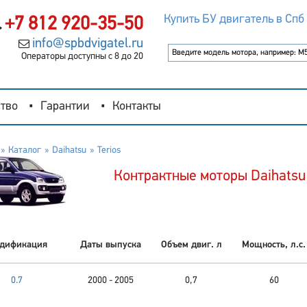
Купить БУ двигатель в Спб
+7 812 920-35-50
info@spbdvigatel.ru
Операторы доступны с 8 до 20
тво
Гарантии
Контакты
Каталог
Daihatsu
Terios
Контрактные моторы Daihatsu 
дификация
Даты выпуска
Объем двиг. л
Мощность, л.с.
0.7
2000 - 2005
0,7
60