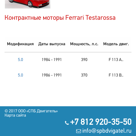
Контрактные моторы Ferrari Testarossa
Модификация
Даты выпуска
Мощность, л.с.
Модель двиг.
5.0
1984 - 1991
390
F 113 A..
5.0
1986 - 1991
370
F 113 B..
© 2017 OOO «СПБ Двигатель»
Карта сайта
+7 812 920-35-50
info@spbdvigatel.ru