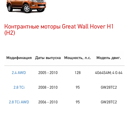
Контрактные моторы Great Wall Hover H1
(H2)
Модификация
Даты выпуска
Мощность, л.с.
Модель двиг.
2.4 AWD
2005 - 2010
128
4G64S4M; 4 G 64
2.8 TCi
2008 - 2010
95
GW28TC2
2.8 TCi AWD
2006 - 2010
95
GW28TC2