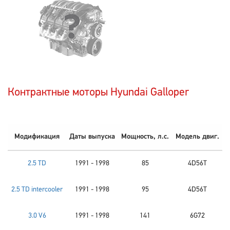
Контрактные моторы Hyundai Galloper
Модификация
Даты выпуска
Мощность, л.с.
Модель двиг.
2.5 TD
1991 - 1998
85
4D56T
2.5 TD intercooler
1991 - 1998
95
4D56T
3.0 V6
1991 - 1998
141
6G72