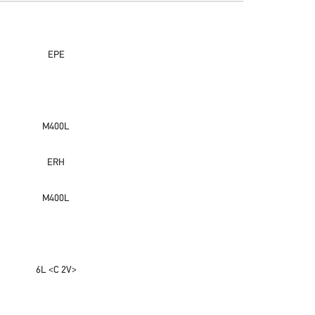
EPE
M400L
ERH
M400L
6L <C 2V>