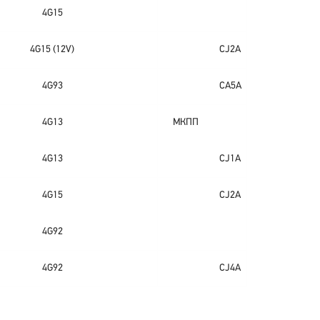
4G15
4G15 (12V)
CJ2A
4G93
CA5A
4G13
МКПП
4G13
CJ1A
4G15
CJ2A
4G92
4G92
CJ4A