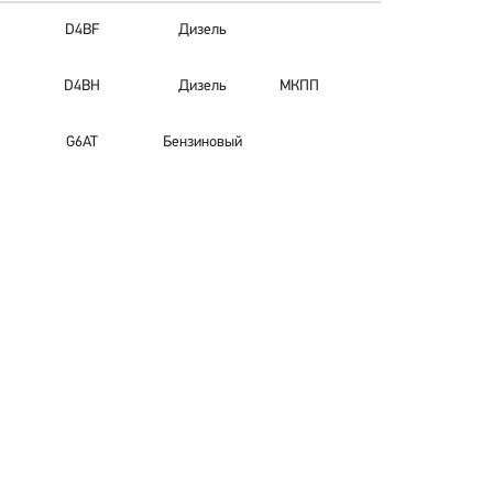
D4BF
Дизель
D4BH
Дизель
МКПП
G6AT
Бензиновый