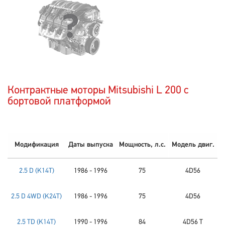
Контрактные моторы Mitsubishi L 200 c
бортовой платформой
Модификация
Даты выпуска
Мощность, л.с.
Модель двиг.
2.5 D (K14T)
1986 - 1996
75
4D56
2.5 D 4WD (K24T)
1986 - 1996
75
4D56
2.5 TD (K14T)
1990 - 1996
84
4D56 T