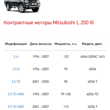
Контрактные моторы Mitsubishi L 200 III
Модификация
Даты выпуска
Мощность, л.с.
Модель двиг.
2.4 i
1996 - 2007
132
4G64 (SOHC 16V)
2.5 D
1996 - 2007
75
4D56
2.5 TD
2001 - 2005
90
4D56 T
2.5 TD 4WD
1996 - 2007
99-100
4D56 TD
2.5 TD 4WD
2001 - 2007
115
4D56 T