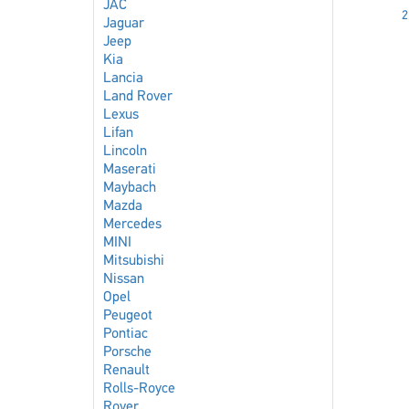
JAC
2
Jaguar
Jeep
Kia
Lancia
Land Rover
Lexus
Lifan
Lincoln
Maserati
Maybach
Mazda
Mercedes
MINI
Mitsubishi
Nissan
Opel
Peugeot
Pontiac
Porsche
Renault
Rolls-Royce
Rover