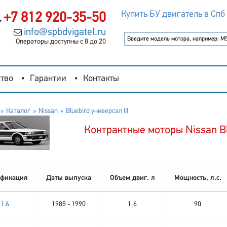
Купить БУ двигатель в Спб
+7 812 920-35-50
info@spbdvigatel.ru
Операторы доступны с 8 до 20
тво
Гарантии
Контакты
Каталог
Nissan
Bluebird универсал III
Контрактные моторы Nissan Blu
фикация
Даты выпуска
Объем двиг. л
Мощность, л.с.
1.6
1985 - 1990
1,6
90