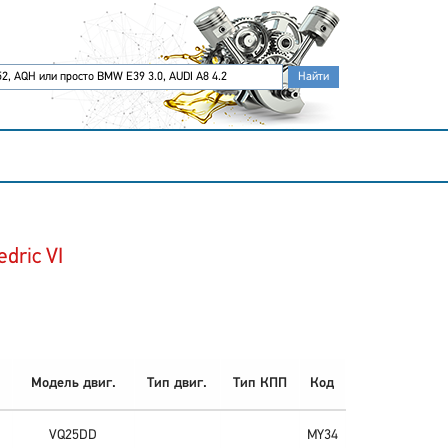
dric VI
Модель двиг.
Тип двиг.
Тип КПП
Код
VQ25DD
MY34