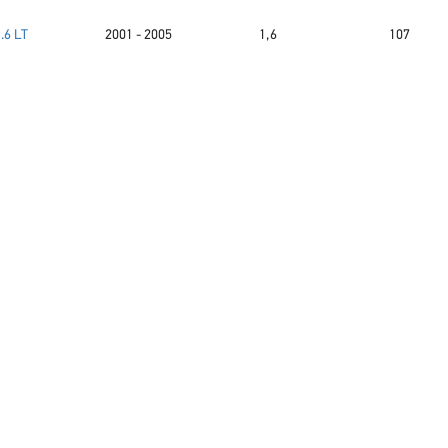
.6 LT
2001 - 2005
1,6
107