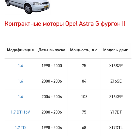
Контрактные моторы Opel Astra G фургон II
Модификация
Даты выпуска
Мощность, л.с.
Модель двиг.
1.6
1998 - 2000
75
X16SZR
1.6
2000 - 2006
84
Z16SE
1.6
2004 - 2006
103
Z16XEP
1.7 DTI 16V
2000 - 2006
75
Y17DT
1.7 TD
1998 - 2006
68
X17DTL