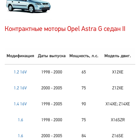
Контрактные моторы Opel Astra G седан II
Модификация
Даты выпуска
Мощность, л.с.
Модель двиг.
1.2 16V
1998 - 2000
65
X12XE
1.2 16V
2000 - 2005
75
Z12XE
1.4 16V
1998 - 2005
90
X14XE; Z14XE
1.6
1998 - 2000
75
X16SZR
1.6
2000 - 2005
84
Z16SE