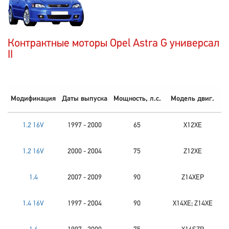
Контрактные моторы Opel Astra G универсал
II
Модификация
Даты выпуска
Мощность, л.с.
Модель двиг.
1.2 16V
1997 - 2000
65
X12XE
1.2 16V
2000 - 2004
75
Z12XE
1.4
2007 - 2009
90
Z14XEP
1.4 16V
1997 - 2004
90
X14XE; Z14XE