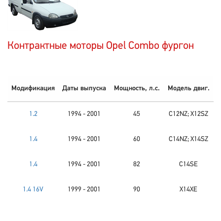
Контрактные моторы Opel Combo фургон
Модификация
Даты выпуска
Мощность, л.с.
Модель двиг.
1.2
1994 - 2001
45
C12NZ; X12SZ
1.4
1994 - 2001
60
C14NZ; X14SZ
1.4
1994 - 2001
82
C14SE
1.4 16V
1999 - 2001
90
X14XE