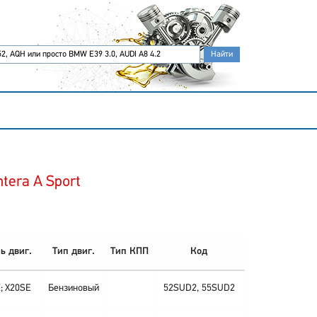
tera A Sport
ь двиг.
Тип двиг.
Тип КПП
Код
; X20SE
Бензиновый
52SUD2, 55SUD2