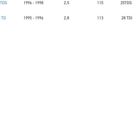
 TDS
1996 - 1998
2,5
115
25TDS 
8 TD
1995 - 1996
2,8
113
28 TDI