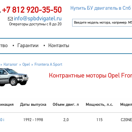
Купить БУ двигатель в Спб
+7 812 920-35-50
info@spbdvigatel.ru
Операторы доступны с 8 до 20
тво
Гарантии
Контакты
Каталог
Opel
Frontera A Sport
Контрактные моторы Opel Fron
икация
Даты выпуска
Объем двиг. л
Мощность, л.с.
Модел
0 i
1992 - 1998
2,0
115
C20NE