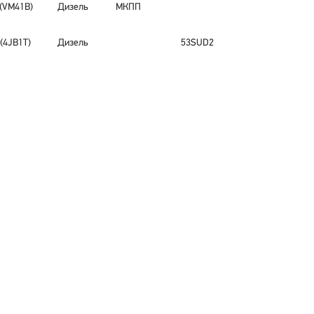
(VM41B)
Дизель
МКПП
 (4JB1T)
Дизель
53SUD2