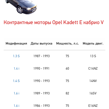
Контрактные моторы Opel Kadett E кабрио V
Модификация
Даты выпуска
Мощность, л.с.
Модель двиг.
1.3 S
1987 - 1993
75
13 S
1.4 i
1990 - 1991
60
C14NZ
1.4 S
1990 - 1993
75
14NV
1.6 i
1989 - 1993
82
16SV
1.6 i
1986 - 1993
75
E16NZ