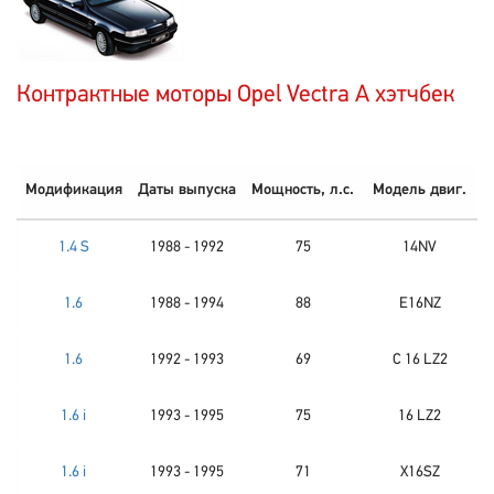
Контрактные моторы Opel Vectra A хэтчбек
Модификация
Даты выпуска
Мощность, л.с.
Модель двиг.
1.4 S
1988 - 1992
75
14NV
1.6
1988 - 1994
88
E16NZ
1.6
1992 - 1993
69
C 16 LZ2
1.6 i
1993 - 1995
75
16 LZ2
1.6 i
1993 - 1995
71
X16SZ