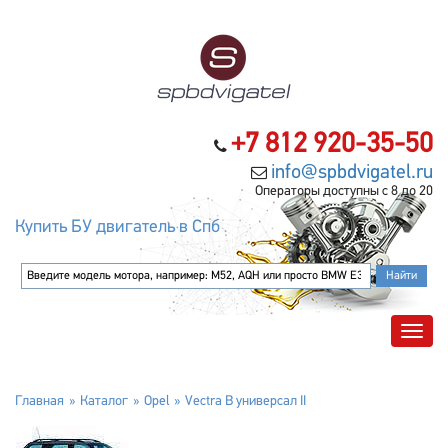
+7 812 920-35-50
info@spbdvigatel.ru
Операторы доступны с 8 до 20
Купить БУ двигатель в Спб
Главная
Каталог
Opel
Vectra B универсал II