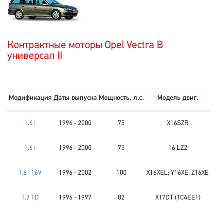
Контрактные моторы Opel Vectra B
универсал II
Модификация
Даты выпуска
Мощность, л.с.
Модель двиг.
1.6 i
1996 - 2000
75
X16SZR
1.6 i
1996 - 2000
75
16 LZ2
1.6 i 16V
1996 - 2002
100
X16XEL; Y16XE; Z16XE
1.7 TD
1996 - 1997
82
X17DT (TC4EE1)