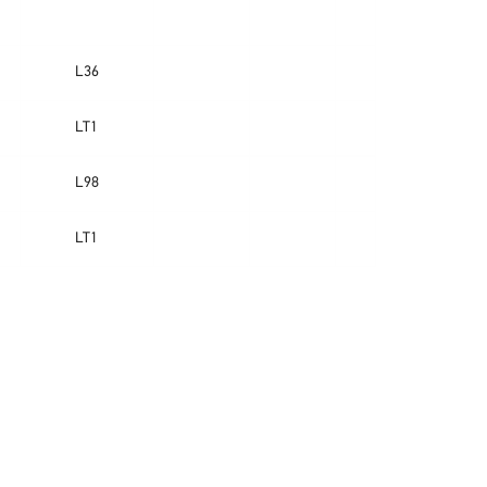
L36
LT1
L98
LT1