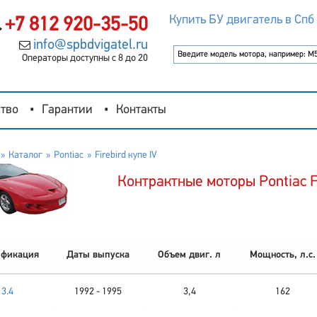
Купить БУ двигатель в Спб
+7 812 920-35-50
info@spbdvigatel.ru
Операторы доступны с 8 до 20
тво
Гарантии
Контакты
Каталог
Pontiac
Firebird купе IV
Контрактные моторы Pontiac Fi
фикация
Даты выпуска
Объем двиг. л
Мощность, л.с.
3.4
1992 - 1995
3,4
162