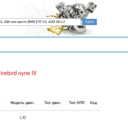
rebird купе IV
Модель двиг.
Тип двиг.
Тип КПП
Код
L32