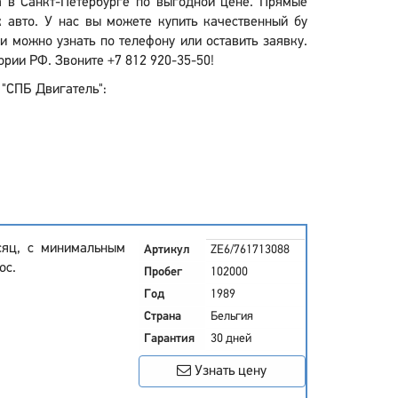
ra в Санкт-Петербурге по выгодной цене. Прямые
 авто. У нас вы можете купить качественный бу
 можно узнать по телефону или оставить заявку.
ории РФ. Звоните +7 812 920-35-50!
 "СПБ Двигатель":
сяц, с минимальным
Артикул
ZE6/761713088
ос.
Пробег
102000
Год
1989
Страна
Бельгия
Гарантия
30 дней
Узнать цену