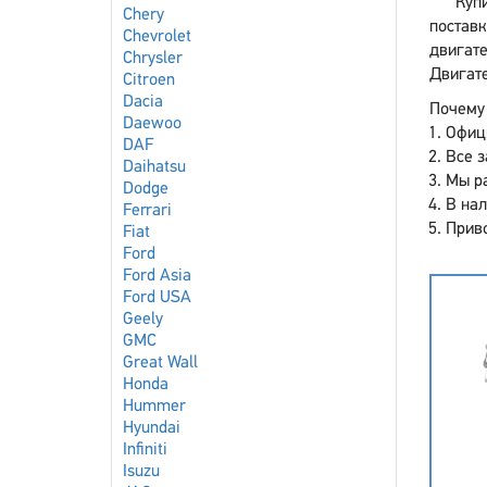
Куп
Chery
постав
Chevrolet
двигате
Chrysler
Двигате
Citroen
Dacia
Почему 
Daewoo
Офиц
DAF
Все з
Daihatsu
Мы р
Dodge
В нал
Ferrari
Приво
Fiat
Ford
Ford Asia
Ford USA
Geely
GMC
Great Wall
Honda
Hummer
Hyundai
Infiniti
Isuzu