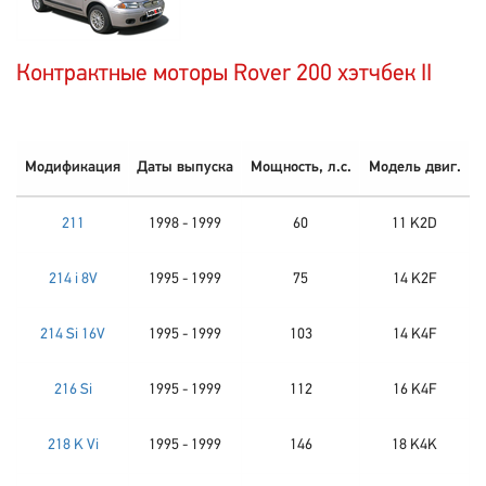
Контрактные моторы Rover 200 хэтчбек II
Модификация
Даты выпуска
Мощность, л.с.
Модель двиг.
211
1998 - 1999
60
11 K2D
214 i 8V
1995 - 1999
75
14 K2F
214 Si 16V
1995 - 1999
103
14 K4F
216 Si
1995 - 1999
112
16 K4F
218 K Vi
1995 - 1999
146
18 K4K