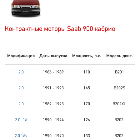
Контрактные моторы Saab 900 кабрио
Модификация
Даты выпуска
Мощность, л.с.
Модель двиг.
2.0
1986 - 1989
110
B201
2.0
1991 - 1993
145
B202S
2.0
1989 - 1993
170
B202XL
2.0 -16
1990 - 1994
126
B202I
2.0 16v
1990 - 1990
133
B202I