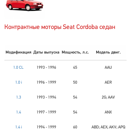
Контрактные моторы Seat Cordoba седан
Модификация
Даты выпуска
Мощность, л.с.
Модель двиг.
1.0 CL
1993 - 1996
45
AAU
1.0 i
1996 - 1999
50
AER
1.3
1993 - 1994
54
2G; AAV
1.4
1997 - 1999
54
ANX
1.4 i
1994 - 1999
60
ABD; AEX; AKV; APQ