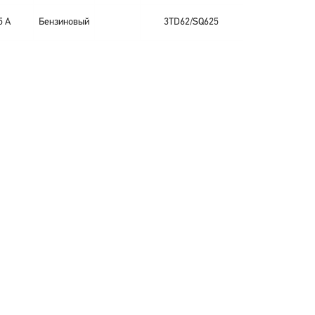
5 A
Бензиновый
3TD62/SQ625