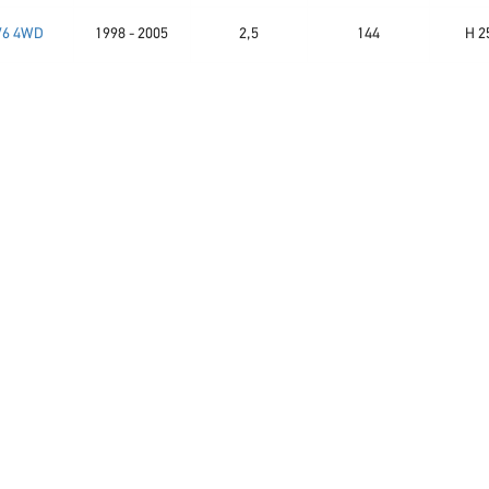
 V6 4WD
1998 - 2005
2,5
144
H 2