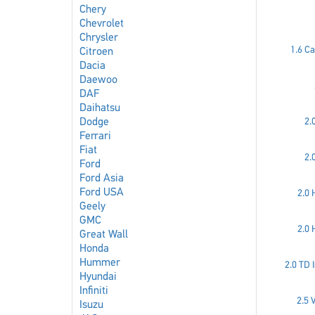
Chery
Chevrolet
Chrysler
1.6 C
Citroen
Dacia
Daewoo
DAF
Daihatsu
Dodge
2.
Ferrari
Fiat
2.
Ford
Ford Asia
Ford USA
2.0 
Geely
GMC
2.0 
Great Wall
Honda
Hummer
2.0 TD 
Hyundai
Infiniti
2.5
Isuzu