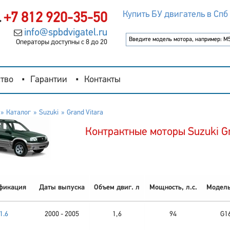
Купить БУ двигатель в Спб
+7 812 920-35-50
info@spbdvigatel.ru
Операторы доступны с 8 до 20
тво
Гарантии
Контакты
Каталог
Suzuki
Grand Vitara
Контрактные моторы Suzuki Gr
фикация
Даты выпуска
Объем двиг. л
Мощность, л.с.
Модель
1.6
2000 - 2005
1,6
94
G1