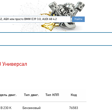
0 Универсал
дель двиг.
Тип двиг.
Тип КПП
Код
B 230 K
Бензиновый
76583