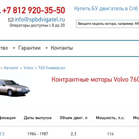
Купить БУ двигатель в Спб
+7 812 920-35-50
info@spbdvigatel.ru
Операторы доступны с 8 до 20
тво
Гарантии
Контакты
Каталог
Volvo
760 Универсал
Контрактные моторы Volvo 76
фикация
Даты выпуска
Объем двиг. л
Мощность, л.с.
Мо
2.3
1984 - 1987
2,3
114