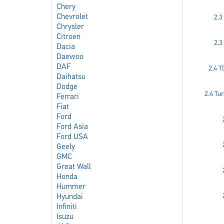
Chery
Chevrolet
2.3
Chrysler
Citroen
2.3
Dacia
Daewoo
DAF
2.4 T
Daihatsu
Dodge
2.4 Tur
Ferrari
Fiat
Ford
Ford Asia
Ford USA
Geely
GMC
Great Wall
Honda
Hummer
Hyundai
Infiniti
Isuzu