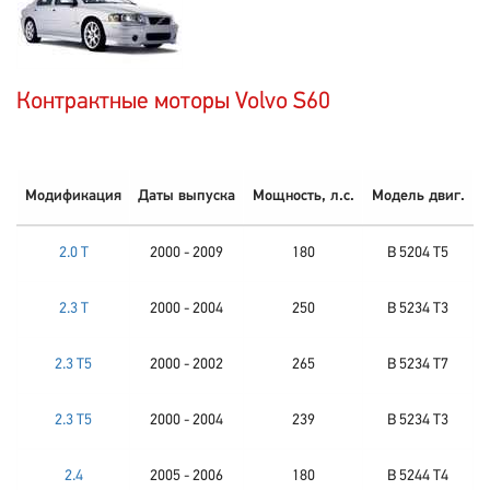
Контрактные моторы Volvo S60
Модификация
Даты выпуска
Мощность, л.с.
Модель двиг.
2.0 T
2000 - 2009
180
B 5204 T5
2.3 T
2000 - 2004
250
B 5234 T3
2.3 T5
2000 - 2002
265
B 5234 T7
2.3 T5
2000 - 2004
239
B 5234 T3
2.4
2005 - 2006
180
B 5244 T4