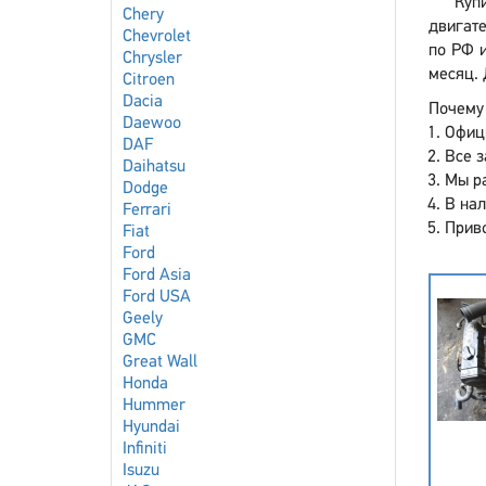
Куп
Chery
двигате
Chevrolet
по РФ и
Chrysler
месяц. 
Citroen
Dacia
Почему 
Daewoo
Офиц
DAF
Все з
Daihatsu
Мы р
Dodge
В нал
Ferrari
Приво
Fiat
Ford
Ford Asia
Ford USA
Geely
GMC
Great Wall
Honda
Hummer
Hyundai
Infiniti
Isuzu