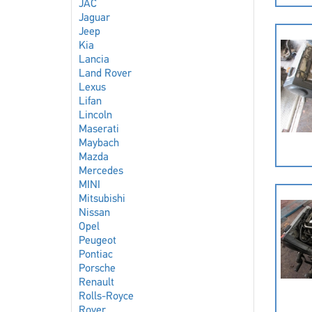
JAC
Jaguar
Jeep
Kia
Lancia
Land Rover
Lexus
Lifan
Lincoln
Maserati
Maybach
Mazda
Mercedes
MINI
Mitsubishi
Nissan
Opel
Peugeot
Pontiac
Porsche
Renault
Rolls-Royce
Rover