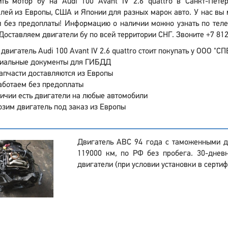
ить мотор бу на Audi 100 Avant IV 2.6 quattro в Санкт-Пет
лей из Европы, США и Японии для разных марок авто. У нас вы 
 без предоплаты! Информацию о наличии можно узнать по телеф
Доставляем двигатели бу по всей территории СНГ. Звоните +7 812
двигатель Audi 100 Avant IV 2.6 quattro стоит покупать у ООО "СП
иальные документы для ГИБДД
апчасти доставляются из Европы
аботаем без предоплаты
ичии есть двигатели на любые автомобили
зим двигатель под заказ из Европы
Двигатель ABC 94 года с таможенными д
119000 км, по РФ без пробега. 30-днев
двигатели (при условии установки в серти