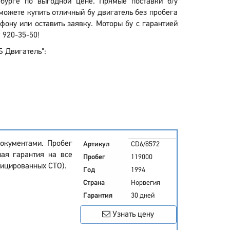
ербурге по выгодной цене. Прямые поставки б/у
можете купить отличный бу двигатель без пробега
ону или оставить заявку. Моторы бу с гарантией
 920-35-50!
Б Двигатель":
окументами. Пробег
Артикул
CD6/8572
ная гарантия на все
Пробег
119000
фицированных СТО).
Год
1994
Страна
Норвегия
Гарантия
30 дней
Узнать цену