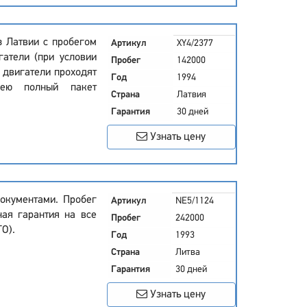
из Латвии с пробегом
Артикул
XY4/2377
гатели (при условии
Пробег
142000
 двигатели проходят
Год
1994
мею полный пакет
Страна
Латвия
Гарантия
30 дней
Узнать цену
окументами. Пробег
Артикул
NE5/1124
ная гарантия на все
Пробег
242000
ТО).
Год
1993
Страна
Литва
Гарантия
30 дней
Узнать цену