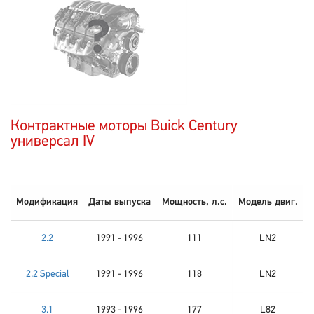
Контрактные моторы Buick Century
универсал IV
Модификация
Даты выпуска
Мощность, л.с.
Модель двиг.
2.2
1991 - 1996
111
LN2
2.2 Special
1991 - 1996
118
LN2
3.1
1993 - 1996
177
L82