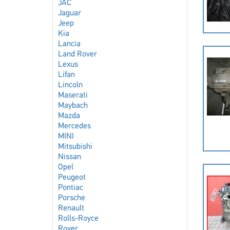
JAC
Jaguar
Jeep
Kia
Lancia
Land Rover
Lexus
Lifan
Lincoln
Maserati
Maybach
Mazda
Mercedes
MINI
Mitsubishi
Nissan
Opel
Peugeot
Pontiac
Porsche
Renault
Rolls-Royce
Rover