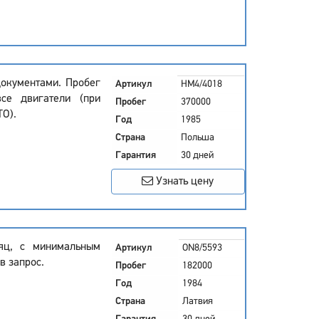
документами. Пробег
Артикул
HM4/4018
се двигатели (при
Пробег
370000
ТО).
Год
1985
Страна
Польша
Гарантия
30 дней
Узнать цену
яц, с минимальным
Артикул
ON8/5593
в запрос.
Пробег
182000
Год
1984
Страна
Латвия