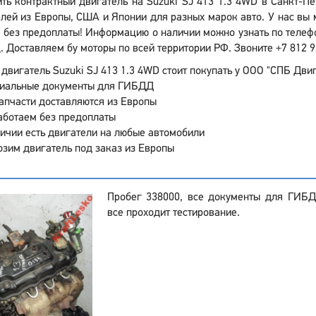
ить контрактный двигатель на Suzuki SJ 413 1.3 4WD в Санкт-П
лей из Европы, США и Японии для разных марок авто. У нас вы 
 без предоплаты! Информацию о наличии можно узнать по телефон
. Доставляем бу моторы по всей территории РФ. Звоните +7 812 9
двигатель Suzuki SJ 413 1.3 4WD стоит покупать у ООО "СПБ Двиг
иальные документы для ГИБДД
апчасти доставляются из Европы
аботаем без предоплаты
ичии есть двигатели на любые автомобили
зим двигатель под заказ из Европы
Пробег 338000, все документы для ГИБД
все проходит тестирование.