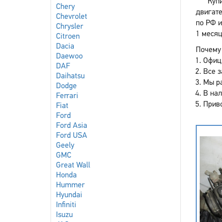
Куп
Chery
двигате
Chevrolet
по РФ и
Chrysler
1 месяц
Citroen
Dacia
Почему 
Daewoo
Офиц
DAF
Все з
Daihatsu
Мы р
Dodge
В нал
Ferrari
Приво
Fiat
Ford
Ford Asia
Ford USA
Geely
GMC
Great Wall
Honda
Hummer
Hyundai
Infiniti
Isuzu