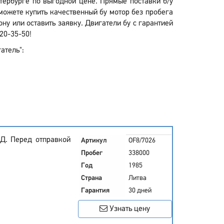
етербурге по выгодной цене. Прямые поставки б/у
можете купить качественный бу мотор без пробега
у или оставить заявку. Двигатели бу с гарантией
20-35-50!
атель":
Д. Перед отправкой
Артикул
OF8/7026
Пробег
338000
Год
1985
Страна
Литва
Гарантия
30 дней
Узнать цену